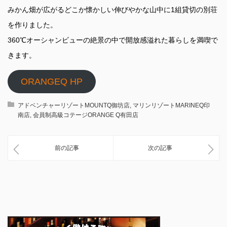
みかん畑が広がるどこか懐かしい伸びやかな山中に1組貸切の別荘
を作りました。
360℃オーシャンビューの絶景の中で開放感溢れた暮らしを満喫で
きます。
ORANGEQ HP
アドベンチャーリゾートMOUNTQ御坊店
,
マリンリゾートMARINEQ印
南店
,
会員制高級コテージORANGE Q有田店
前の記事
次の記事