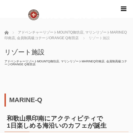
m
ホーム
アドベンチャーリゾートMOUNTQ御坊店
,
マリンリゾートMARINEQ
印南店
,
会員制高級コテージORANGE Q有田店
リゾート施設
リゾート施設
アドベンチャーリゾートMOUNTQ御坊店
,
マリンリゾートMARINEQ印南店
,
会員制高級コテ
ージORANGE Q有田店
MARINE-Q
和歌山県印南にアクティビティで
1日楽しめる海沿いのカフェが誕生